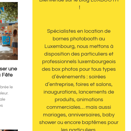
Bienvenue sur le blog LUXBOOTH
!
Spécialistes en location de
bornes photobooth au
Luxembourg, nous mettons à
disposition des particuliers et
professionnels luxembourgeois
ser une
des box photos pour tous types
 Fête
d’événements : soirées
d’entreprise, foires et salons,
brée le
inaugurations, lancements de
leur.
produits, animations
ale
es
commerciales… mais aussi
mariages, anniversaires, baby
shower ou encore baptêmes pour
les particuliers.