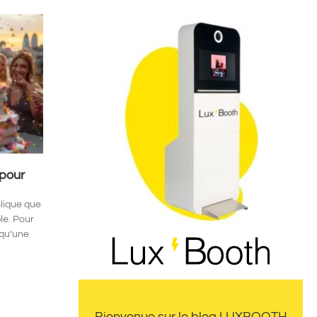
 pour
lique que
le. Pour
 qu’une