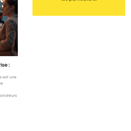
ise :
s est une
se
à
aborateurs