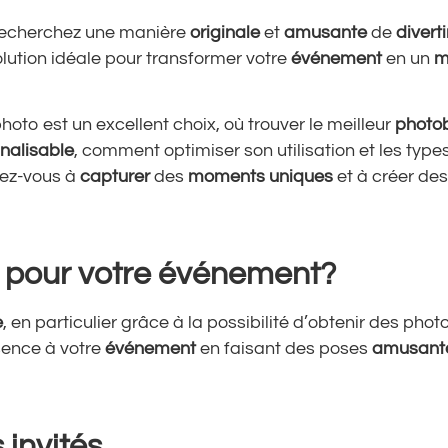
recherchez une manière
originale
et
amusante
de
diverti
olution idéale pour transformer votre
événement
en un
m
oto est un excellent choix, où trouver le meilleur
photo
nalisable
, comment optimiser son utilisation et les type
rez-vous à
capturer
des
moments uniques
et à créer des
h pour votre événement?
e
, en particulier grâce à la possibilité d’obtenir des phot
sence à votre
événement
en faisant des poses
amusant
 invités