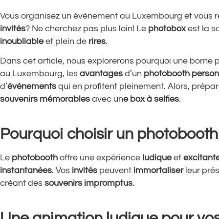
Vous organisez un événement au Luxembourg et vous 
invités
? Ne cherchez pas plus loin! Le
photobox
est la s
inoubliable
et plein de
rires
.
Dans cet article, nous explorerons pourquoi une borne ph
au Luxembourg, les
avantages
d’un
photobooth
person
d’
événements
qui en profitent pleinement. Alors, prépa
souvenirs mémorables
avec un
e
box à selfies
.
Pourquoi choisir un photoboot
Le
photobooth
offre une expérience
ludique
et
excitant
instantanées
. Vos
invités
peuvent
immortaliser
leur pré
créant des
souvenirs impromptus
.
Une animation ludique pour vos