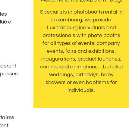
Welcome to the LUXBOOTH blog!
Specialists in photobooth rental in
des
Luxembourg, we provide
due
et
Luxembourg individuals and
professionals with photo booths
for all types of events: company
events, fairs and exhibitions,
inaugurations, product launches,
rderont
commercial animations… but also
passés
weddings, birthdays, baby
showers or even baptisms for
individuals.
taires
rent