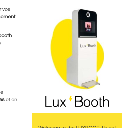
r
vos
oment
booth
s
os
es
et en