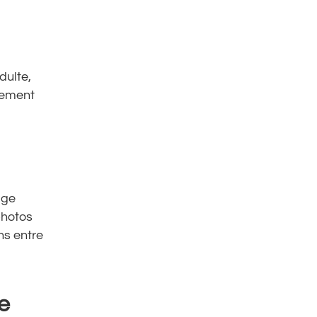
dulte,
lement
age
photos
ns entre
e