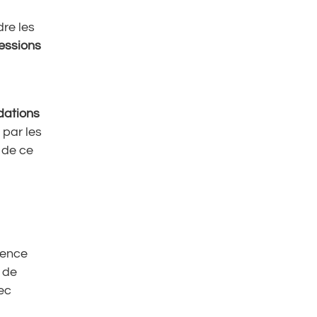
re les
essions
ations
 par les
 de ce
ience
 de
ec